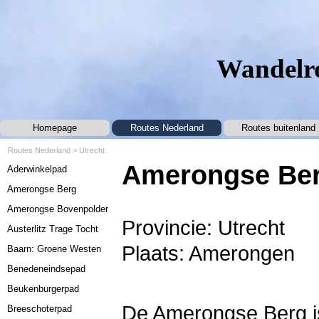
Ga naar de inhoud
Wandelro
Homepage
Routes Nederland
Routes buitenland
▼
Routes Nederland
>
Utrecht
Menu overslaan
Amerongse Be
Aderwinkelpad
Amerongse Berg
Amerongse Bovenpolder
Provincie: Utrecht
Austerlitz Trage Tocht
Plaats: Amerongen
Baarn: Groene Westen
Benedeneindsepad
Beukenburgerpad
De Amerongse Berg is
Breeschoterpad