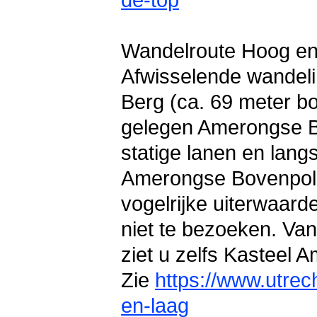
de-top
Wandelroute Hoog en
Afwisselende wandel
Berg (ca. 69 meter b
gelegen Amerongse Bo
statige lanen en lang
Amerongse Bovenpolde
vogelrijke uiterwaarde
niet te bezoeken. Vana
ziet u zelfs Kasteel 
Zie
https://www.utrec
en-laag