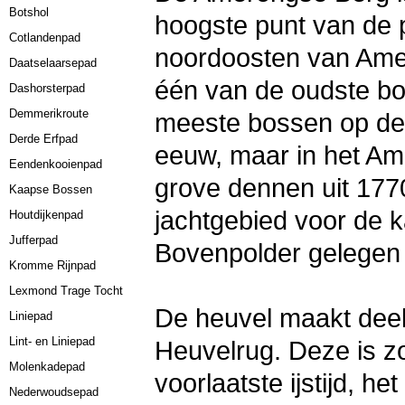
Botshol
hoogste punt van de p
Cotlandenpad
noordoosten van Ame
Daatselaarsepad
één van de oudste bo
Dashorsterpad
Demmerikroute
meeste bossen op de 
Derde Erfpad
eeuw, maar in het A
Eendenkooienpad
grove dennen uit 177
Kaapse Bossen
jachtgebied voor de 
Houtdijkenpad
Jufferpad
Bovenpolder gelegen
Kromme Rijnpad
Lexmond Trage Tocht
De heuvel maakt deel
Liniepad
Lint- en Liniepad
Heuvelrug. Deze is zo
Molenkadepad
voorlaatste ijstijd, he
Nederwoudsepad