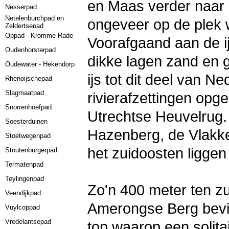
en Maas verder naar 
Nesserpad
Netelenburchpad en
ongeveer op de plek w
Zeldertsepad
Oppad - Kromme Rade
Voorafgaand aan de i
Oudenhorsterpad
dikke lagen zand en g
Oudewater - Hekendorp
ijs tot dit deel van 
Rhenoijschepad
Slagmaatpad
rivierafzettingen opg
Snorrenhoefpad
Utrechtse Heuvelrug.
Soesterduinen
Hazenberg, de Vlakke
Stoetwegenpad
het zuidoosten ligge
Stoutenburgerpad
Termatenpad
Teylingenpad
Zo'n 400 meter ten z
Veendijkpad
Amerongse Berg
bev
Vuylcoppad
Vredelantsepad
top waarop een solita