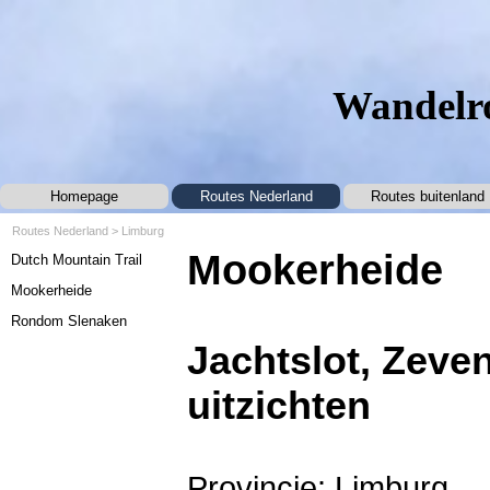
Ga naar de inhoud
Wandelro
Homepage
Routes Nederland
Routes buitenland
▼
Routes Nederland
>
Limburg
Menu overslaan
Mookerheide
Dutch Mountain Trail
Mookerheide
Rondom Slenaken
Jachtslot, Zeven
uitzichten
Provincie: Limburg