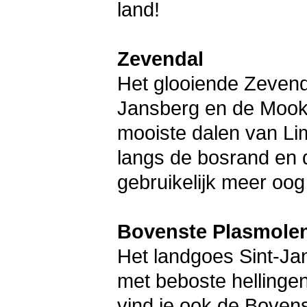
land!
Zevendal
Het glooiende Zevenda
Jansberg en de Mooke
mooiste dalen van Lim
langs de bosrand en 
gebruikelijk meer oo
Bovenste Plasmole
Het landgoes Sint-Ja
met beboste hellinge
vind je ook de Boven