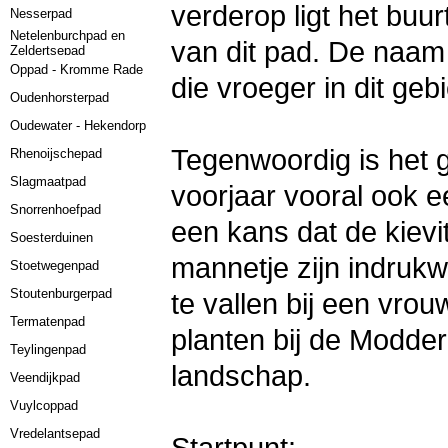
verderop ligt het bu
Nesserpad
Netelenburchpad en
van dit pad. De naam
Zeldertsepad
Oppad - Kromme Rade
die vroeger in dit ge
Oudenhorsterpad
Oudewater - Hekendorp
Tegenwoordig is het go
Rhenoijschepad
Slagmaatpad
voorjaar vooral ook 
Snorrenhoefpad
een kans dat de kievit 
Soesterduinen
mannetje zijn indruk
Stoetwegenpad
Stoutenburgerpad
te vallen bij een vrou
Termatenpad
planten bij de Modder
Teylingenpad
landschap.
Veendijkpad
Vuylcoppad
Vredelantsepad