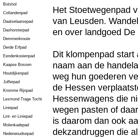
Botshol
Het Stoetwegenpad vo
Cotlandenpad
van Leusden. Wandel 
Daatselaarsepad
en over landgoed De
Dashorsterpad
Demmerikroute
Derde Erfpad
Dit klompenpad start
Eendenkooienpad
naam aan de handelar
Kaapse Bossen
Houtdijkenpad
weg hun goederen verv
Jufferpad
de Hessen verplaatste
Kromme Rijnpad
Hessenwagens die ni
Lexmond Trage Tocht
wegen pasten of daa
Liniepad
Lint- en Liniepad
is daarom dan ook aa
Molenkadepad
dekzandruggen die al i
Nederwoudsepad