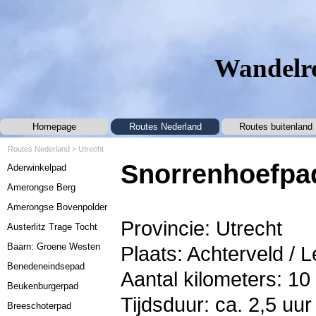
Ga naar de inhoud
Wandelro
Homepage
Routes Nederland
Routes buitenland
▼
Routes Nederland
>
Utrecht
Menu overslaan
Snorrenhoefpa
Aderwinkelpad
Amerongse Berg
Amerongse Bovenpolder
Provincie: Utrecht
Austerlitz Trage Tocht
Baarn: Groene Westen
Plaats: Achterveld / 
Benedeneindsepad
Aantal kilometers: 10
Beukenburgerpad
Tijdsduur: ca. 2,5 uur
Breeschoterpad