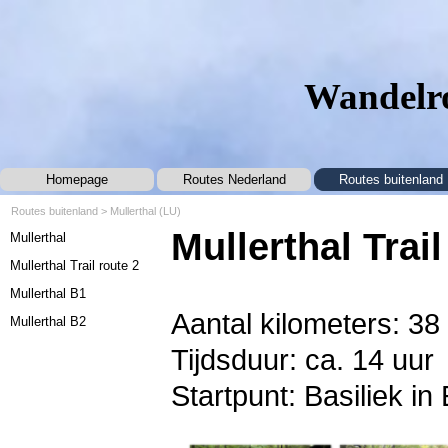
Ga naar de inhoud
Wandelro
Homepage
Routes Nederland
Routes buitenland
▼
Routes buitenland >
Mullerthal (LU)
Menu overslaan
Mullerthal Trail
Mullerthal
Mullerthal Trail route 2
Mullerthal B1
Aantal kilometers: 38
Mullerthal B2
Tijdsduur: ca. 14 uur
Startpunt: Basiliek i