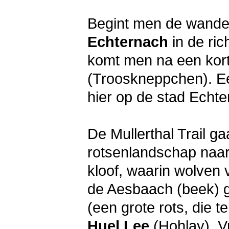
Begint men de wandeli
Echternach
in de ric
komt men na een korte
(Trooskneppchen). Ee
hier op de stad Echter
De Mullerthal Trail g
rotsenlandschap naa
kloof, waarin wolven 
de Aesbaach (beek) ga
(een grote rots, die t
Huel Lee
(Hohlay). V