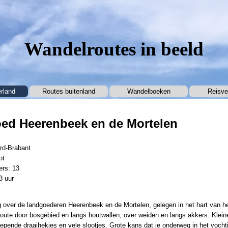
Wandelroutes in beeld
Menu overslaan
rland
Routes buitenland
▼
Wandelboeken
▼
Reisve
ed Heerenbeek en de Mortelen
rd-Brabant
ot
ers: 13
3 uur
 over de landgoederen Heerenbeek en de Mortelen, gelegen in het hart van 
oute door bosgebied en langs houtwallen, over weiden en langs akkers. Klein
piepende draaihekjes en vele slootjes. Grote kans dat je onderweg in het voc