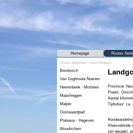
Ga naar de inhoud
Homepage
Routes Nede
Routes Nederland
> Noord-Brabant
Menu overslaan
Landgo
Biesbosch
Van Goghroute Nuenen
Provincie: Noo
Heerenbeek - Mortelen
Plaats: Oirsch
Maasheggen
Aantal kilomet
Malpie
Tijdsduur: ca. 
Oostwaardpad
Rondwandeling
Plateaux - Hageven
Afwisselende r
Woudrichem
zijn geraakt, 