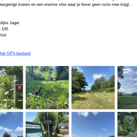
uwsgierige koeien en een enorme stier waar je liever geen ruzie mee krijgt...
lijke Jager
 100
chot
 het GPX-bestand