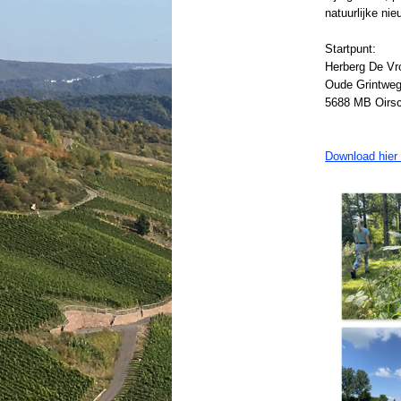
natuurlijke nie
Startpunt:
Herberg De Vro
Oude Grintweg
5688 MB Oirs
Download hier