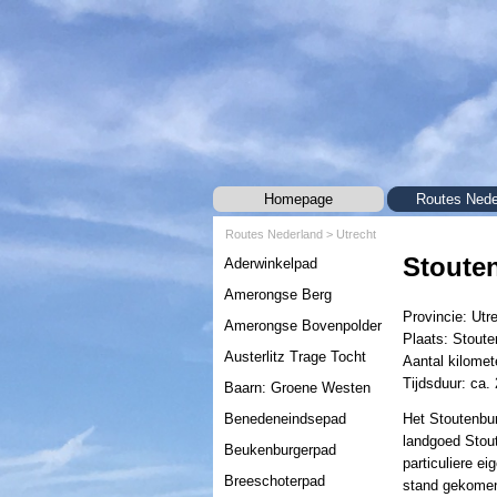
Ga naar de inhoud
Homepage
Routes Nede
Routes Nederland
>
Utrecht
Menu overslaan
Stoute
Aderwinkelpad
Amerongse Berg
Provincie: Utr
Amerongse Bovenpolder
Plaats: Stout
Austerlitz Trage Tocht
Aantal kilomet
Tijdsduur: ca. 
Baarn: Groene Westen
Benedeneindsepad
Het Stoutenbur
landgoed Stou
Beukenburgerpad
particuliere e
Breeschoterpad
stand gekome