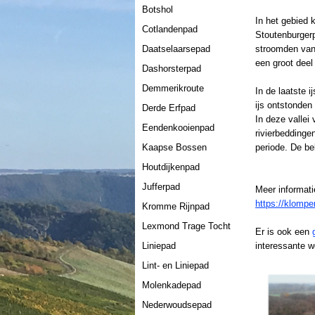
Botshol
In het gebied
Cotlandenpad
Stoutenburger
Daatselaarsepad
stroomden
van
een groot deel
Dashorsterpad
Demmerikroute
In de laatste 
ijs ontstonden
Derde Erfpad
In deze valle
Eendenkooienpad
rivierbeddinge
Kaapse Bossen
periode. De b
Houtdijkenpad
Jufferpad
Meer informati
https://klomp
Kromme Rijnpad
Lexmond Trage Tocht
Er is ook een
Liniepad
interessante 
Lint- en Liniepad
Molenkadepad
Nederwoudsepad