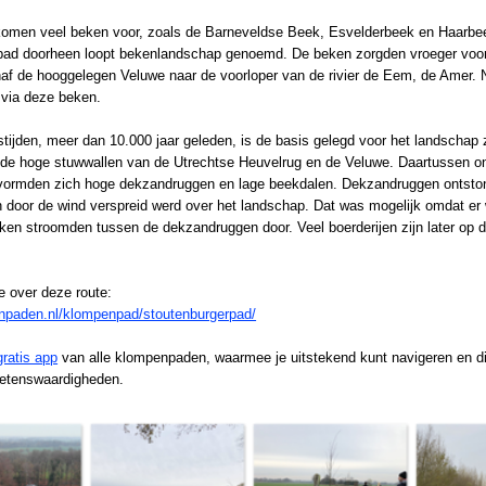
 komen veel beken voor, zoals de Barneveldse Beek, Esvelderbeek en Haarbe
pad doorheen loopt bekenlandschap genoemd. De beken zorgden vroeger voor 
af de hooggelegen Veluwe naar de voorloper van de rivier de Eem, de Amer. N
 via deze beken.
ijstijden, meer dan 10.000 jaar geleden, is de basis gelegd voor het landschap 
 de hoge stuwwallen van de Utrechtse Heuvelrug en de Veluwe. Daartussen on
i vormden zich hoge dekzandruggen en lage beekdalen. Dekzandruggen ontston
n door de wind verspreid werd over het landschap. Dat was mogelijk omdat er
eken stroomden tussen de dekzandruggen door. Veel boerderijen zijn later o
e over deze route:
enpaden.nl/klompenpad/stoutenburgerpad/
gratis app
van alle klompenpaden, waarmee je uitstekend kunt navigeren en die
wetenswaardigheden.