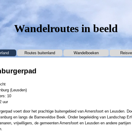
Wandelroutes in beeld
Menu overslaan
rland
Routes buitenland
▼
Wandelboeken
▼
Reisve
nburgerpad
echt
enburg (Leusden)
ers: 10
2 uur
gerpad voert door het prachtige buitengebied van Amersfoort en Leusden. Do
tenburg en langs de Barneveldse Beek. Onder begeleiding van Landschap Er
igenaren, vrijwilligers, de gemeenten Amersfoort en Leusden en andere partijen 
n.