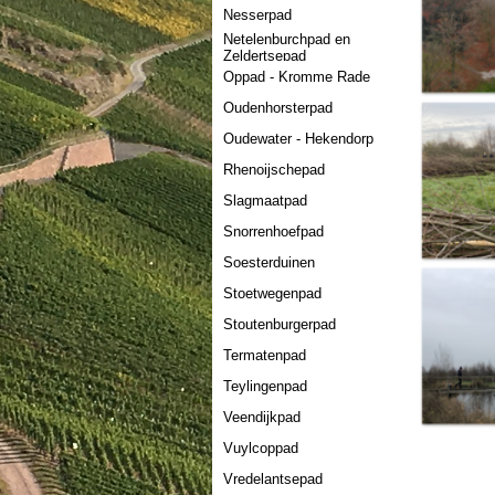
Nesserpad
Netelenburchpad en
Zeldertsepad
Oppad - Kromme Rade
Oudenhorsterpad
Oudewater - Hekendorp
Rhenoijschepad
Slagmaatpad
Snorrenhoefpad
Soesterduinen
Stoetwegenpad
Stoutenburgerpad
Termatenpad
Teylingenpad
Veendijkpad
Vuylcoppad
Vredelantsepad