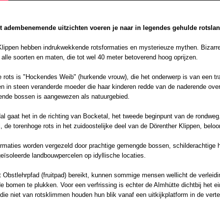
 adembenemende uitzichten voeren je naar in legendes gehulde rotsla
Klippen hebben indrukwekkende rotsformaties en mysterieuze mythen. Bizar
 alle soorten en maten, die tot wel 40 meter betoverend hoog oprijzen.
rots is "Hockendes Weib" (hurkende vrouw), die het onderwerp is van een t
en in steen veranderde moeder die haar kinderen redde van de naderende ove
ende bossen is aangewezen als natuurgebied.
al gaat het in de richting van Bocketal, het tweede beginpunt van de rondweg.
l, de torenhoge rots in het zuidoostelijke deel van de Dörenther Klippen, beloo
ormaties worden vergezeld door prachtige gemengde bossen, schilderachtige 
eïsoleerde landbouwpercelen op idyllische locaties.
 Obstlehrpfad (fruitpad) bereikt, kunnen sommige mensen wellicht de verle
e bomen te plukken. Voor een verfrissing is echter de Almhütte dichtbij het ei
die niet van rotsklimmen houden hun blik vanaf een uitkijkplatform in de verte