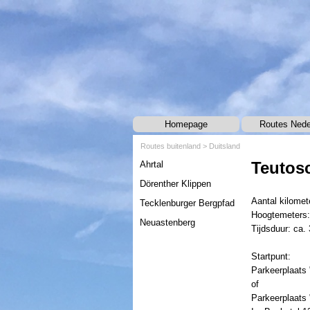
Ga naar de inhoud
Homepage
Routes Nede
Routes buitenland >
Duitsland
Menu overslaan
Teutosc
Ahrtal
Dörenther Klippen
Aantal kilomet
Tecklenburger Bergpfad
Hoogtemeters:
Neuastenberg
Tijdsduur: ca. 
Startpunt:
Parkeerplaats
of
Parkeerplaats