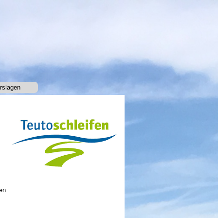
rslagen
▼
en