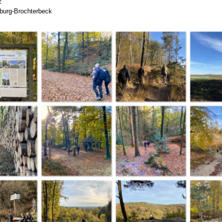
2
burg-Brochterbeck