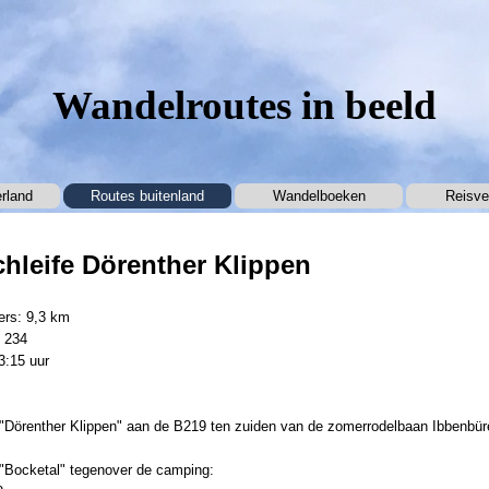
Wandelroutes in beeld
Menu overslaan
rland
Routes buitenland
▼
Wandelboeken
▼
Reisve
hleife Dörenther Klippen
ers: 9,3 km
 234
3:15 uur
 "Dörenther Klippen" aan de B219 ten zuiden van de zomerrodelbaan Ibbenbür
 "Bocketal" tegenover de camping: