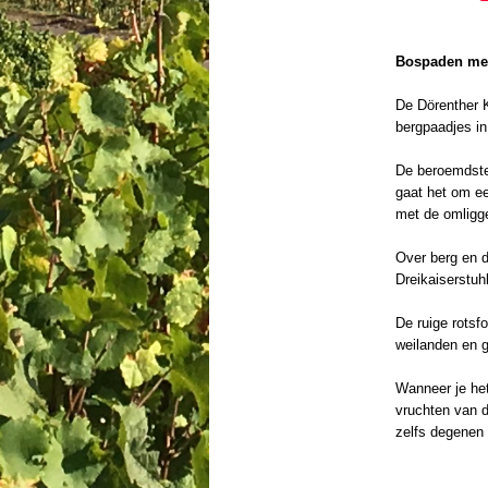
Bospaden met
De Dörenther 
bergpaadjes in
De beroemdste 
gaat het om e
met de omligg
Over berg en d
Dreikaiserstuh
De ruige rotsf
weilanden en g
Wanneer je het
vruchten van d
zelfs degenen 